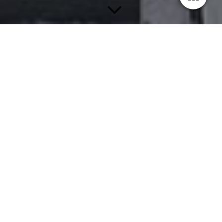
Professionelle Wand­ge­
staltung aus Meisterhand
Als erfahrener Malermeisterbetrieb kümmern wir uns um
farbliche Neugestaltungen und Renovierungsarbeiten in Ihrer
Wohnung oder in und an Ihrem Haus. Ob Sie in dem nicht
mehr genutzten Kinderzimmer Ihr Homeoffice einrichten oder
einen Tapetenwechsel benötigen und die gesamte Wohnung
neugestalten möchten – wir stehen Ihnen mit Kreativität,
handwerklichem Geschick und Erfahrung zur Seite.
Richten Sie sich in Sachen Malerarbeiten, dekorativer
Wandgestaltung, Tapezierarbeiten und bei Renovierungs­
vorhaben an uns.