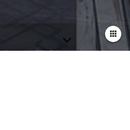
Schön, Sie kennenzulernen!
Mit Malerwerkstätte by Marciano steht Ihnen mit mir, Manuel
Marciano, ein junges Unternehmen für hochwertige
Malerarbeiten zur Seite!
Nach der Ausbildung zum Maler und Lackierer konnte ich fast
10 Jahre – von der Rhön bis hin zu Großstädten wie Ulm und
Stuttgart – bestmögliche Berufserfahrung sammeln. Mit dem